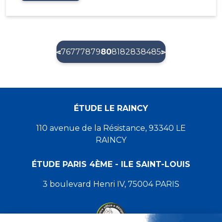
(current)
76
77
78
79
80
81
82
83
84
85
ÉTUDE LE RAINCY
110 avenue de la Résistance, 93340 LE
RAINCY
ÉTUDE PARIS 4ÈME - ILE SAINT-LOUIS
3 boulevard Henri IV, 75004 PARIS