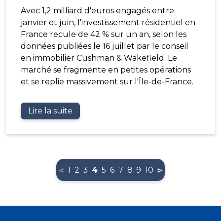
Avec 1,2 milliard d'euros engagés entre
janvier et juin, l'investissement résidentiel en
France recule de 42 % sur un an, selon les
données publiées le 16 juillet par le conseil
en immobilier Cushman & Wakefield. Le
marché se fragmente en petites opérations
et se replie massivement sur l'Île-de-France.
Lire la suite
(current)
1
2
3
4
5
6
7
8
9
10