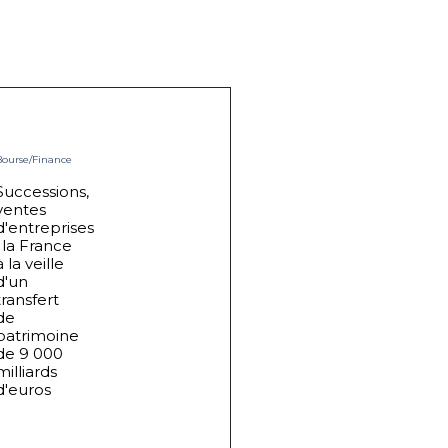
Bourse/Finance
Successions,
ventes
d'entreprises
: la France
à la veille
d'un
transfert
de
patrimoine
de 9 000
milliards
d'euros