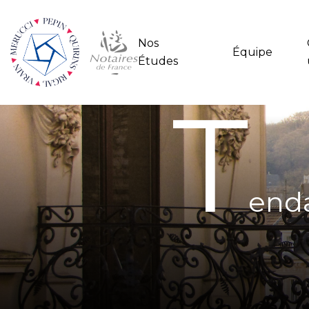
Nos
Équipe
Études
T
enda