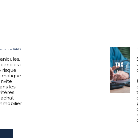
ssurance IARD
anicules,
ncendies :
e risque
limatique
'invite
ans les
ritères
'achat
mmobilier