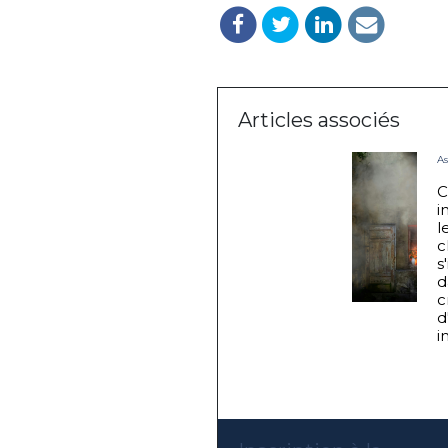
Articles associés
A
C
i
l
c
s
d
c
d
i