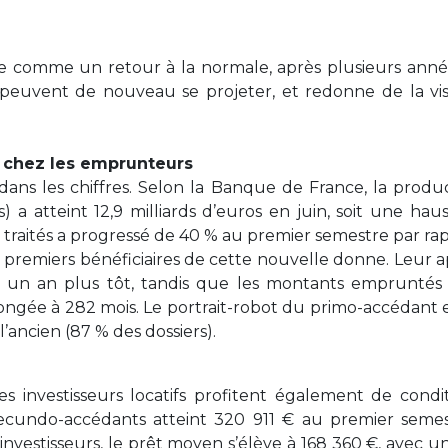
ue comme un retour à la normale, après plusieurs année
 peuvent de nouveau se projeter, et redonne de la visi
 chez les emprunteurs
 dans les chiffres. Selon la Banque de France, la produ
ns) a atteint 12,9 milliards d’euros en juin, soit une h
 traités a progressé de 40 % au premier semestre par ra
s premiers bénéficiaires de cette nouvelle donne. Leur 
% un an plus tôt, tandis que les montants emprunté
ngée à 282 mois. Le portrait-robot du primo-accédant en
l’ancien (87 % des dossiers).
s investisseurs locatifs profitent également de condi
cundo-accédants atteint 320 911 € au premier seme
nvestisseurs, le prêt moyen s’élève à 168 360 €, avec u