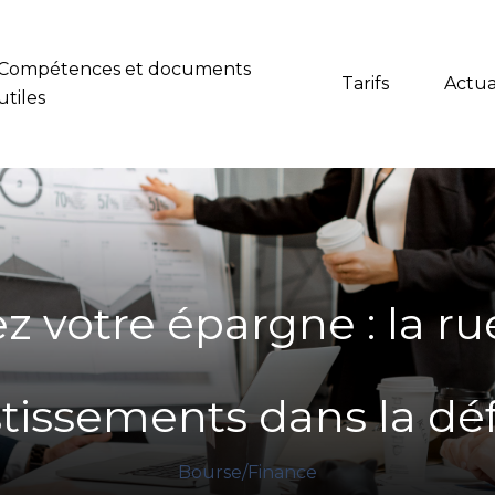
Compétences et documents
Tarifs
Actua
utiles
z votre épargne : la rué
stissements dans la dé
Bourse/Finance