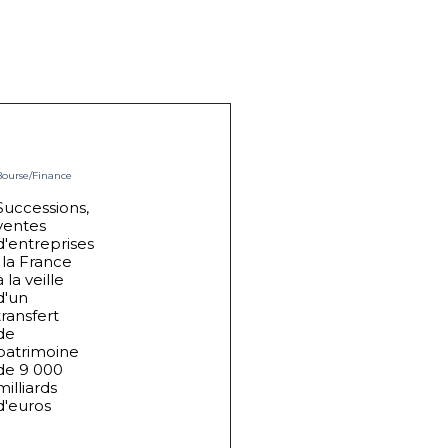
Bourse/Finance
Successions,
ventes
d'entreprises
: la France
à la veille
d'un
transfert
de
patrimoine
de 9 000
milliards
d'euros