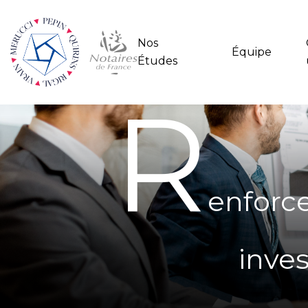
Nos
Équipe
Études
R
enforce
inve