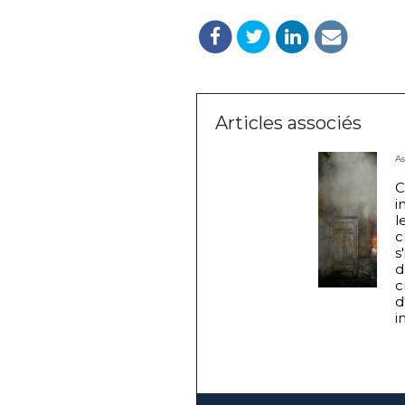
Articles associés
A
C
i
l
c
s
d
c
d
i