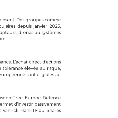
explosent. Des groupes comme
ulaires depuis janvier 2025,
capteurs, drones ou systèmes
ord.
ance. L’achat direct d’actions
 tolérance élevée au risque,
européenne sont éligibles au
e WisdomTree Europe Defence
permet d’investir passivement
e VanEck, HanETF ou iShares