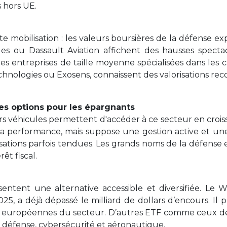
s hors UE.
e mobilisation : les valeurs boursières de la défense 
es ou Dassault Aviation affichent des hausses spectac
es entreprises de taille moyenne spécialisées dans les 
nologies ou Exosens, connaissent des valorisations rec
 les options pour les épargnants
urs véhicules permettent d'accéder à ce secteur en croiss
 la performance, mais suppose une gestion active et une
ations parfois tendues. Les grands noms de la défense 
êt fiscal.
entent une alternative accessible et diversifiée. L
5, a déjà dépassé le milliard de dollars d’encours. Il 
es européennes du secteur. D’autres ETF comme ceux d
s défense, cybersécurité et aéronautique.