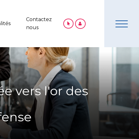
Contactez
lités
nous
e vers l'or des
fense