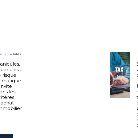
ssurance IARD
anicules,
ncendies :
e risque
limatique
'invite
ans les
ritères
'achat
mmobilier